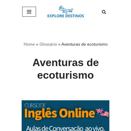
Pular
para
o
conteúdo
Home
»
Glossário
»
Aventuras de ecoturismo
Aventuras de
ecoturismo