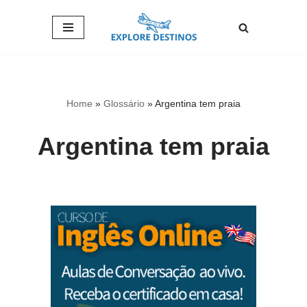
Pular
para
o
conteúdo
Home
»
Glossário
»
Argentina tem praia
Argentina tem praia