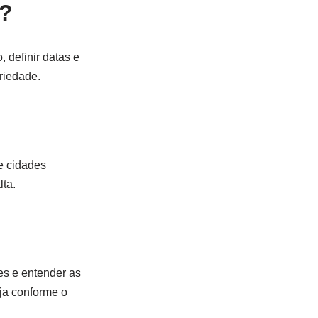
s?
 definir datas e
riedade.
e cidades
ta.
res e entender as
eja conforme o