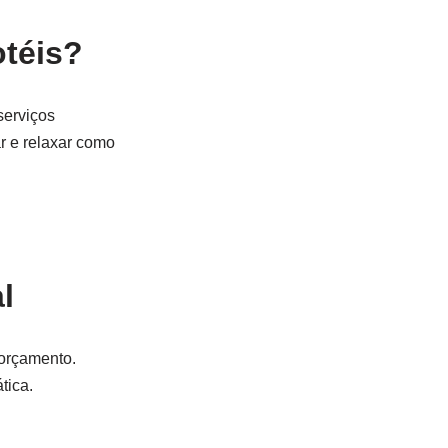
otéis?
serviços
r e relaxar como
l
 orçamento.
tica.