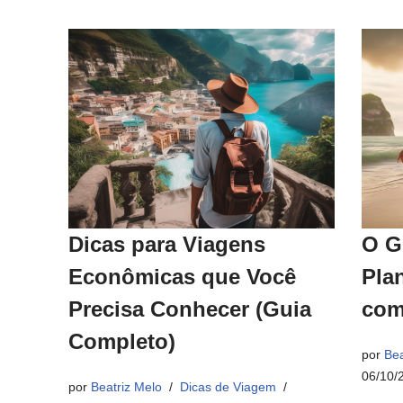
Dicas para Viagens
O G
Econômicas que Você
Pla
Precisa Conhecer (Guia
com
Completo)
por
Bea
06/10/
por
Beatriz Melo
Dicas de Viagem