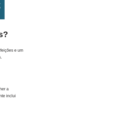
as?
efeições e um
.
her a
te inclui