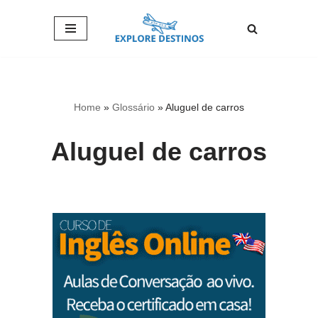
Pular
para
o
conteúdo
Home
»
Glossário
»
Aluguel de carros
Aluguel de carros