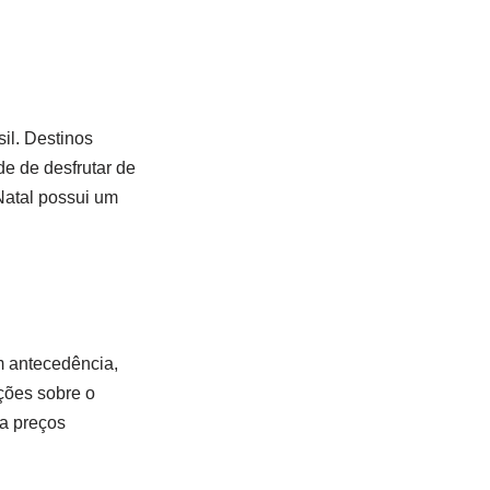
il. Destinos
e de desfrutar de
Natal possui um
m antecedência,
ções sobre o
 a preços