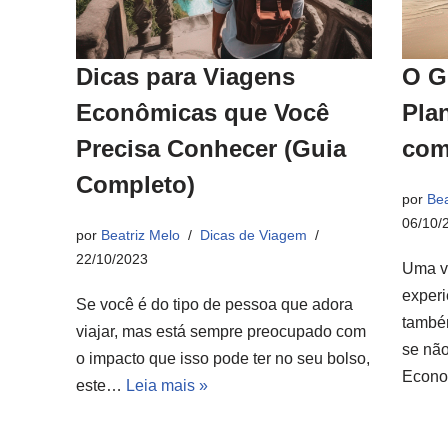
Dicas para Viagens
O G
Econômicas que Você
Pla
Precisa Conhecer (Guia
com
Completo)
por
Bea
06/10/
por
Beatriz Melo
Dicas de Viagem
22/10/2023
Uma v
experi
Se você é do tipo de pessoa que adora
també
viajar, mas está sempre preocupado com
se não
o impacto que isso pode ter no seu bolso,
Econ
este…
Leia mais »