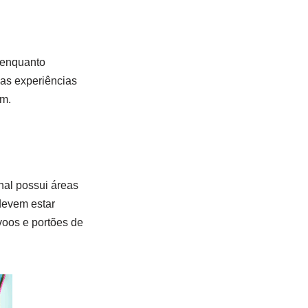
e enquanto
uas experiências
em.
inal possui áreas
devem estar
voos e portões de