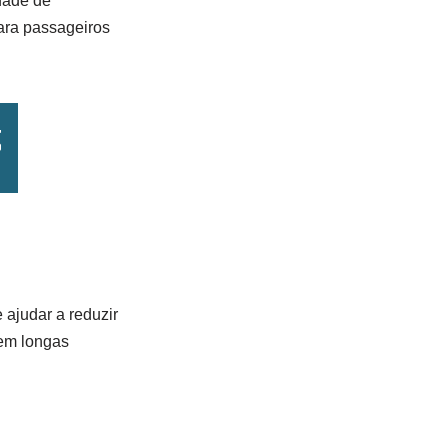
idade de
ara passageiros
ajudar a reduzir
 em longas