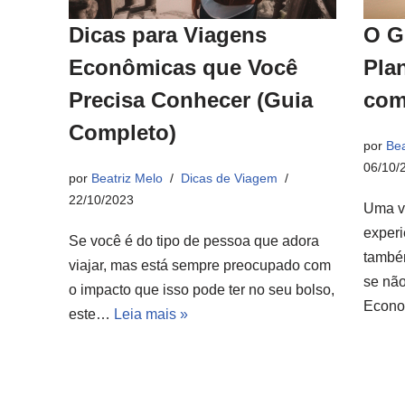
Dicas para Viagens
O G
Econômicas que Você
Pla
Precisa Conhecer (Guia
com
Completo)
por
Bea
06/10/
por
Beatriz Melo
Dicas de Viagem
22/10/2023
Uma v
experi
Se você é do tipo de pessoa que adora
també
viajar, mas está sempre preocupado com
se não
o impacto que isso pode ter no seu bolso,
Econ
este…
Leia mais »