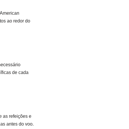
 American
tos ao redor do
necessário
íficas de cada
 as refeições e
ias antes do voo.