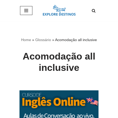
Pular
para
o
conteúdo
Home
»
Glossário
»
Acomodação all inclusive
Acomodação all
inclusive