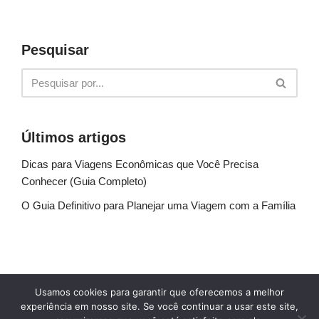
Pesquisar
Últimos artigos
Dicas para Viagens Econômicas que Você Precisa
Conhecer (Guia Completo)
O Guia Definitivo para Planejar uma Viagem com a Família
Sobre Nós
Fale conosco
Política de Privacidade
Usamos cookies para garantir que oferecemos a melhor
Termos de uso
Glossário
Blog
experiência em nosso site. Se você continuar a usar este site,