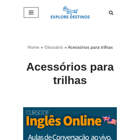
Pular
para
o
conteúdo
Home
»
Glossário
»
Acessórios para trilhas
Acessórios para
trilhas