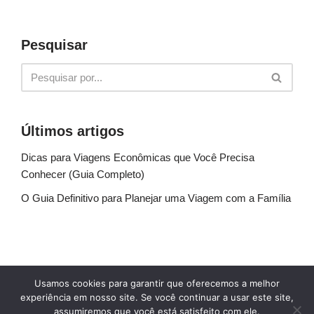
Pesquisar
Últimos artigos
Dicas para Viagens Econômicas que Você Precisa
Conhecer (Guia Completo)
O Guia Definitivo para Planejar uma Viagem com a Família
Sobre Nós
Fale conosco
Política de Privacidade
Usamos cookies para garantir que oferecemos a melhor
Termos de uso
Glossário
Blog
experiência em nosso site. Se você continuar a usar este site,
assumiremos que você está satisfeito com ele.